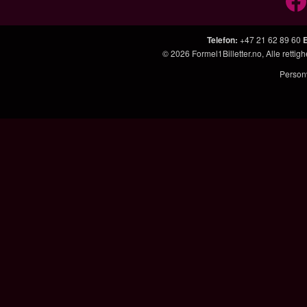
Telefon
:
+47 21 62 89 60
© 2026
Formel1Billetter.no
, Alle retti
Person