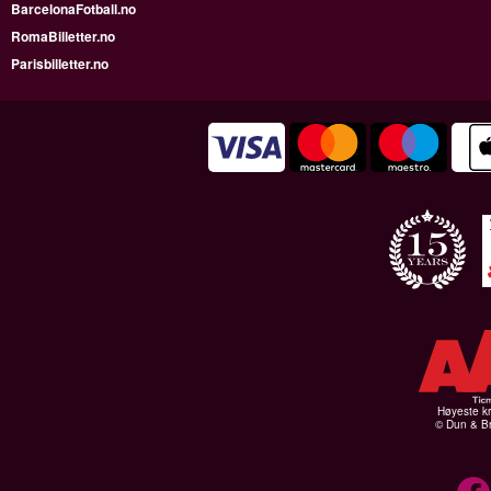
BarcelonaFotball.no
RomaBilletter.no
Parisbilletter.no
Høyeste kr
© Dun & Br