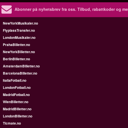
Abonner på nyhetsbrev fra oss. Tilbud, rabattkoder og me
NewYorkMusikaler.no
FlyplassTransfer.no
LondonMusikaler.no
PrahaBilletter.no
NewYorkBilletter.no
BerlinBilletter.no
AmsterdamBilletter.no
BarcelonaBilletter.no
ItaliaFotball.no
LondonFotball.no
MadridFotball.no
WienBilletter.no
MadridBilletter.no
LondonBilletter.no
Ticmate.no